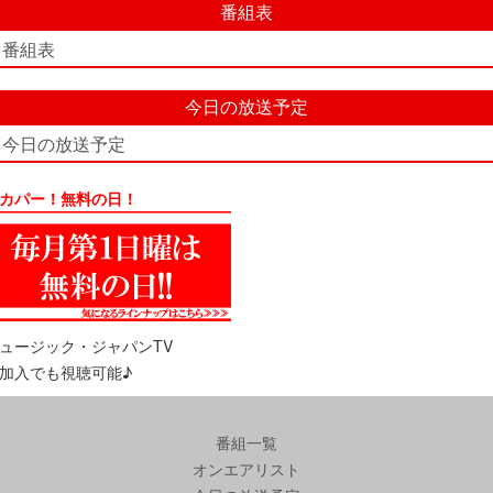
番組表
番組表
今日の放送予定
今日の放送予定
カパー！無料の日！
ュージック・ジャパンTV
加入でも視聴可能♪
番組一覧
オンエアリスト