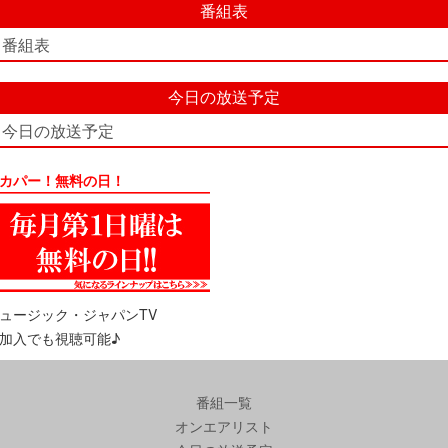
番組表
番組表
今日の放送予定
今日の放送予定
カパー！無料の日！
ュージック・ジャパンTV
加入でも視聴可能♪
番組一覧
オンエアリスト