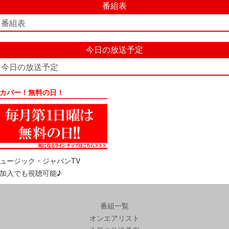
番組表
番組表
今日の放送予定
今日の放送予定
カパー！無料の日！
ュージック・ジャパンTV
加入でも視聴可能♪
番組一覧
オンエアリスト