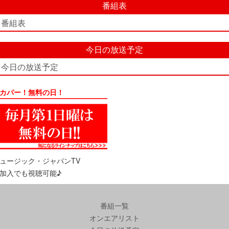
番組表
番組表
今日の放送予定
今日の放送予定
カパー！無料の日！
ュージック・ジャパンTV
加入でも視聴可能♪
番組一覧
オンエアリスト