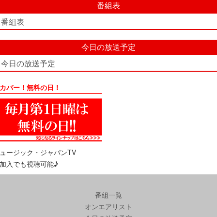
番組表
番組表
今日の放送予定
今日の放送予定
カパー！無料の日！
ュージック・ジャパンTV
加入でも視聴可能♪
番組一覧
オンエアリスト