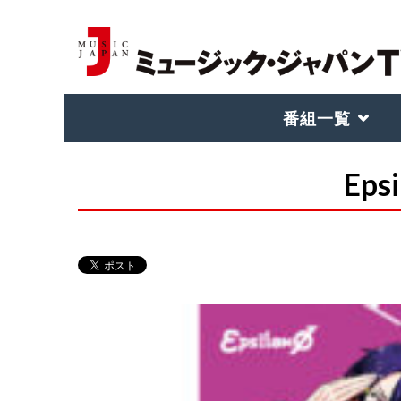
番組一覧
Epsi