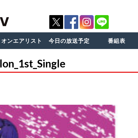
オンエアリスト
今日の放送予定
番組表
lon_1st_Single