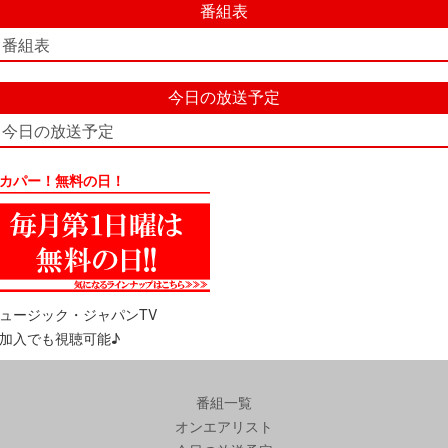
番組表
番組表
今日の放送予定
今日の放送予定
カパー！無料の日！
ュージック・ジャパンTV
加入でも視聴可能♪
番組一覧
オンエアリスト