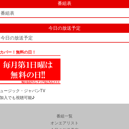
番組表
番組表
今日の放送予定
今日の放送予定
カパー！無料の日！
ュージック・ジャパンTV
加入でも視聴可能♪
番組一覧
オンエアリスト