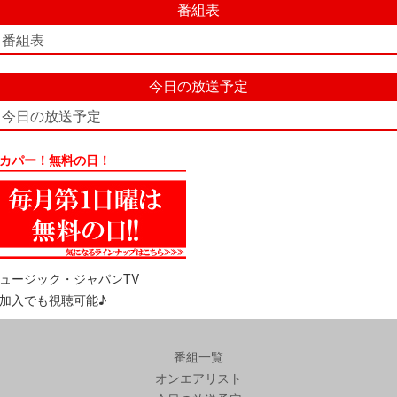
番組表
番組表
今日の放送予定
今日の放送予定
カパー！無料の日！
ュージック・ジャパンTV
加入でも視聴可能♪
番組一覧
オンエアリスト