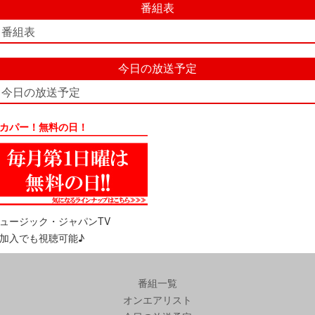
番組表
番組表
今日の放送予定
今日の放送予定
カパー！無料の日！
ュージック・ジャパンTV
加入でも視聴可能♪
番組一覧
オンエアリスト