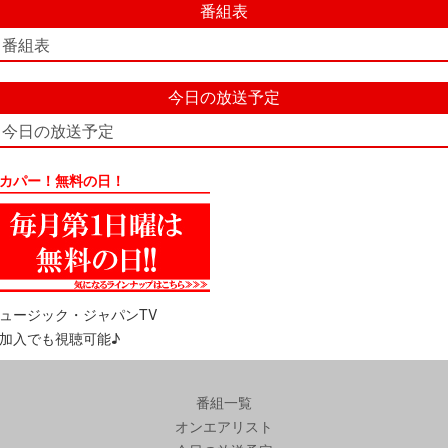
番組表
番組表
今日の放送予定
今日の放送予定
カパー！無料の日！
ュージック・ジャパンTV
加入でも視聴可能♪
番組一覧
オンエアリスト