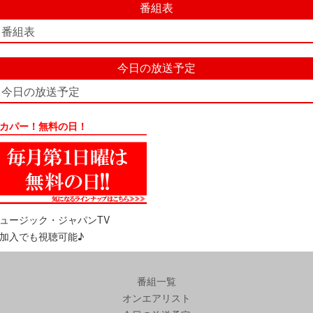
番組表
番組表
今日の放送予定
今日の放送予定
カパー！無料の日！
ュージック・ジャパンTV
加入でも視聴可能♪
番組一覧
オンエアリスト