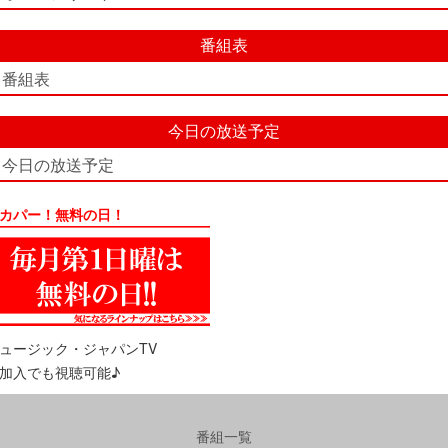
番組表
番組表
今日の放送予定
今日の放送予定
カパー！無料の日！
ュージック・ジャパンTV
加入でも視聴可能♪
番組一覧