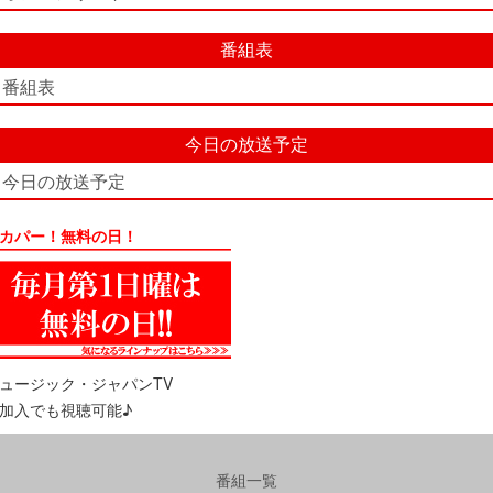
番組表
番組表
今日の放送予定
今日の放送予定
カパー！無料の日！
ュージック・ジャパンTV
加入でも視聴可能♪
番組一覧