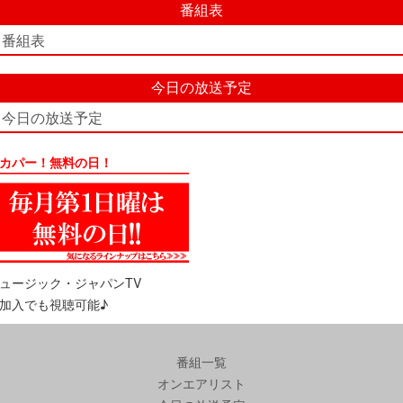
番組表
番組表
今日の放送予定
今日の放送予定
カパー！無料の日！
ュージック・ジャパンTV
加入でも視聴可能♪
番組一覧
オンエアリスト