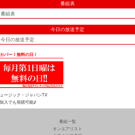
番組表
番組表
今日の放送予定
今日の放送予定
カパー！無料の日！
ュージック・ジャパンTV
加入でも視聴可能♪
番組一覧
オンエアリスト