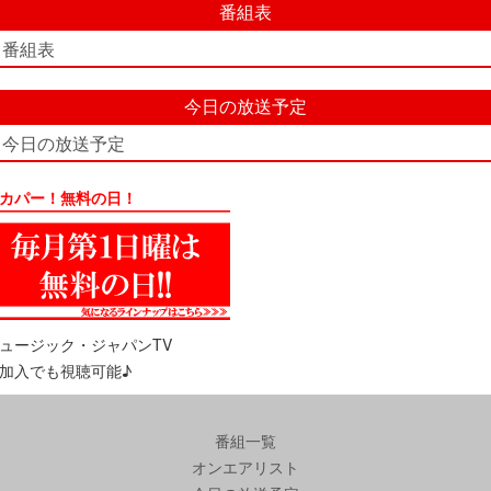
番組表
番組表
今日の放送予定
今日の放送予定
カパー！無料の日！
ュージック・ジャパンTV
加入でも視聴可能♪
番組一覧
オンエアリスト