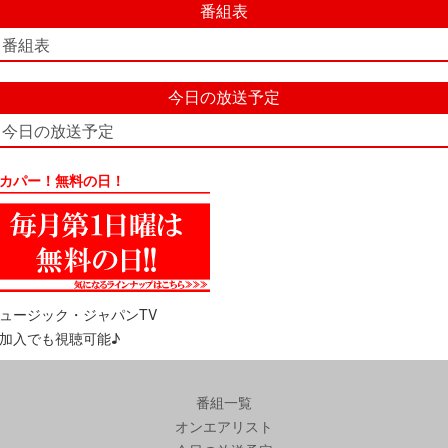
番組表
番組表
今日の放送予定
今日の放送予定
カパー！無料の日！
ュージック・ジャパンTV
加入でも視聴可能♪
番組一覧
オンエアリスト