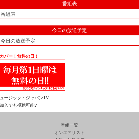
番組表
番組表
今日の放送予定
今日の放送予定
カパー！無料の日！
ュージック・ジャパンTV
加入でも視聴可能♪
番組一覧
オンエアリスト