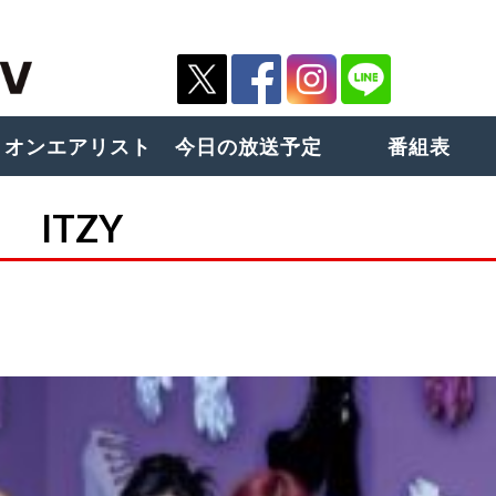
オンエアリスト
今日の放送予定
番組表
ITZY