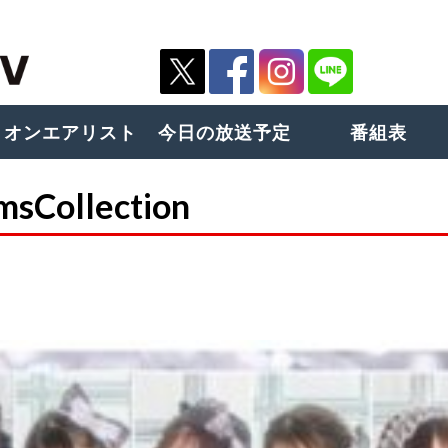
オンエアリスト
今日の放送予定
番組表
msCollection