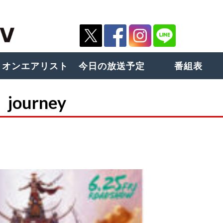
オンエアリスト
今日の放送予定
番組表
journey