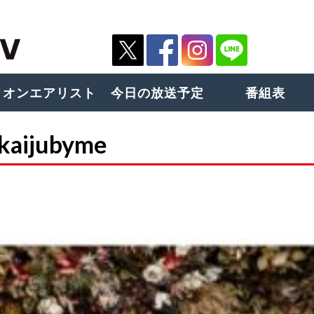
オンエアリスト
今日の放送予定
番組表
kaijubyme