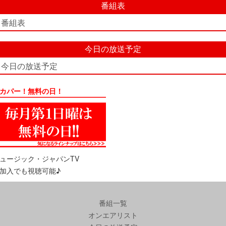
番組表
番組表
今日の放送予定
今日の放送予定
カパー！無料の日！
ュージック・ジャパンTV
加入でも視聴可能♪
番組一覧
オンエアリスト