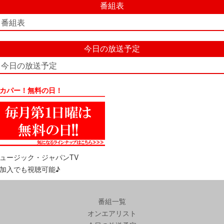
番組表
番組表
今日の放送予定
今日の放送予定
カパー！無料の日！
ュージック・ジャパンTV
加入でも視聴可能♪
番組一覧
オンエアリスト