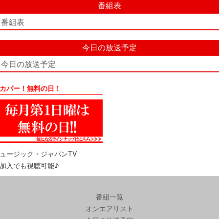
番組表
番組表
今日の放送予定
今日の放送予定
カパー！無料の日！
ュージック・ジャパンTV
加入でも視聴可能♪
番組一覧
オンエアリスト