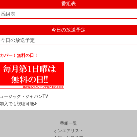
番組表
番組表
今日の放送予定
今日の放送予定
カパー！無料の日！
ュージック・ジャパンTV
加入でも視聴可能♪
番組一覧
オンエアリスト