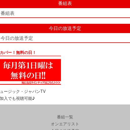
番組表
番組表
今日の放送予定
今日の放送予定
カパー！無料の日！
ュージック・ジャパンTV
加入でも視聴可能♪
番組一覧
オンエアリスト