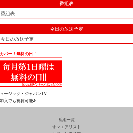
番組表
番組表
今日の放送予定
今日の放送予定
カパー！無料の日！
ュージック・ジャパンTV
加入でも視聴可能♪
番組一覧
オンエアリスト