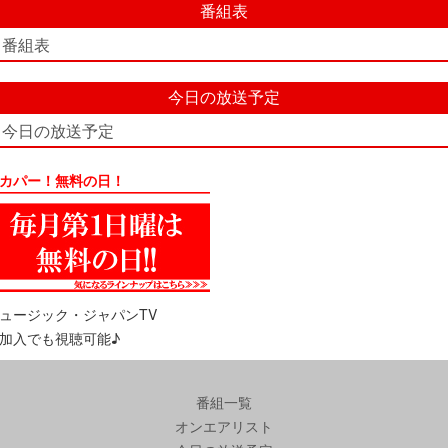
番組表
番組表
今日の放送予定
今日の放送予定
カパー！無料の日！
ュージック・ジャパンTV
加入でも視聴可能♪
番組一覧
オンエアリスト