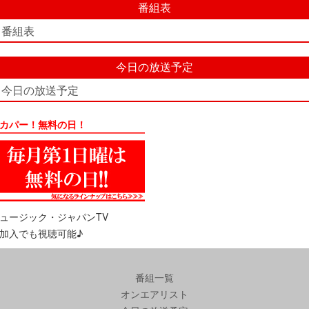
番組表
番組表
今日の放送予定
今日の放送予定
カパー！無料の日！
ュージック・ジャパンTV
加入でも視聴可能♪
番組一覧
オンエアリスト