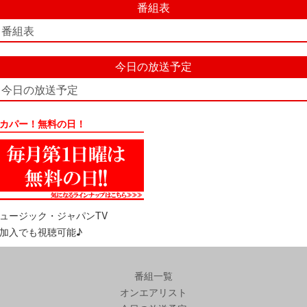
番組表
番組表
今日の放送予定
今日の放送予定
カパー！無料の日！
ュージック・ジャパンTV
加入でも視聴可能♪
番組一覧
オンエアリスト