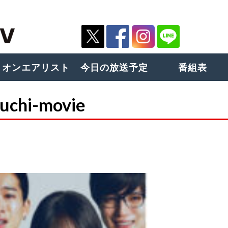
オンエアリスト
今日の放送予定
番組表
uchi-movie