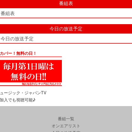
番組表
番組表
今日の放送予定
今日の放送予定
カパー！無料の日！
ュージック・ジャパンTV
加入でも視聴可能♪
番組一覧
オンエアリスト