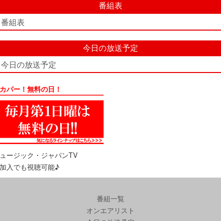
番組表
番組表
今日の放送予定
今日の放送予定
カパー！無料の日！
ュージック・ジャパンTV
加入でも視聴可能♪
番組一覧
オンエアリスト