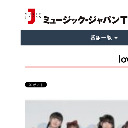
番組一覧
lo