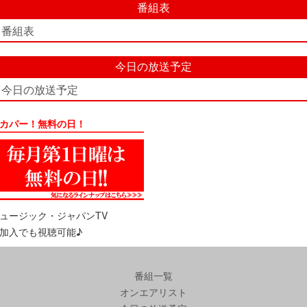
番組表
番組表
今日の放送予定
今日の放送予定
カパー！無料の日！
ュージック・ジャパンTV
加入でも視聴可能♪
番組一覧
オンエアリスト