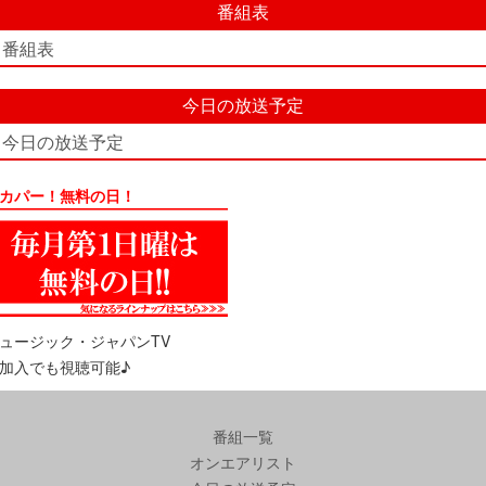
番組表
番組表
今日の放送予定
今日の放送予定
カパー！無料の日！
ュージック・ジャパンTV
加入でも視聴可能♪
番組一覧
オンエアリスト