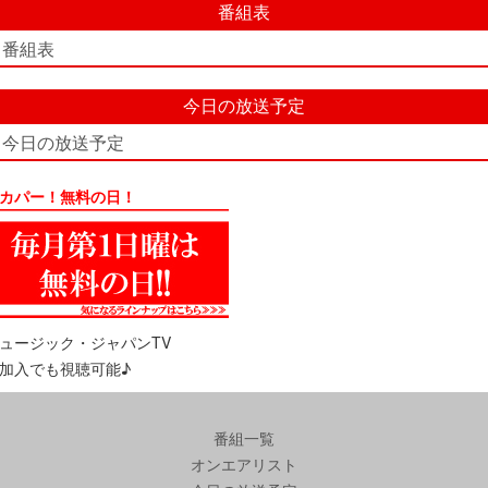
番組表
番組表
今日の放送予定
今日の放送予定
カパー！無料の日！
ュージック・ジャパンTV
加入でも視聴可能♪
番組一覧
オンエアリスト