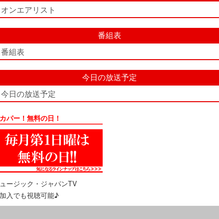
オンエアリスト
番組表
番組表
今日の放送予定
今日の放送予定
カパー！無料の日！
ュージック・ジャパンTV
加入でも視聴可能♪