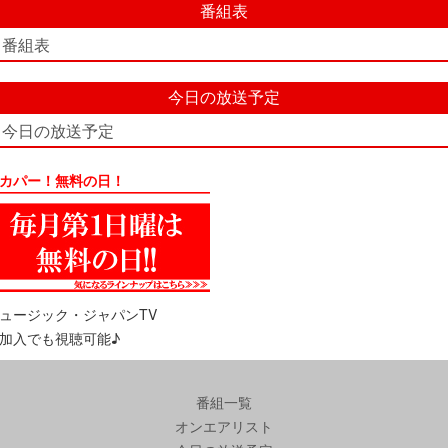
番組表
番組表
今日の放送予定
今日の放送予定
カパー！無料の日！
ュージック・ジャパンTV
加入でも視聴可能♪
番組一覧
オンエアリスト