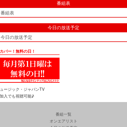
番組表
番組表
今日の放送予定
今日の放送予定
カパー！無料の日！
ュージック・ジャパンTV
加入でも視聴可能♪
番組一覧
オンエアリスト