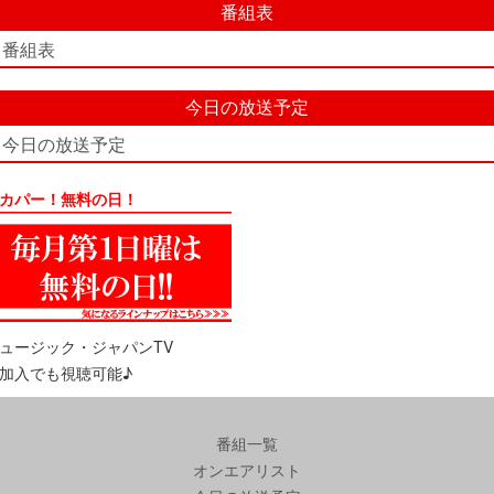
番組表
番組表
今日の放送予定
今日の放送予定
カパー！無料の日！
ュージック・ジャパンTV
加入でも視聴可能♪
番組一覧
オンエアリスト