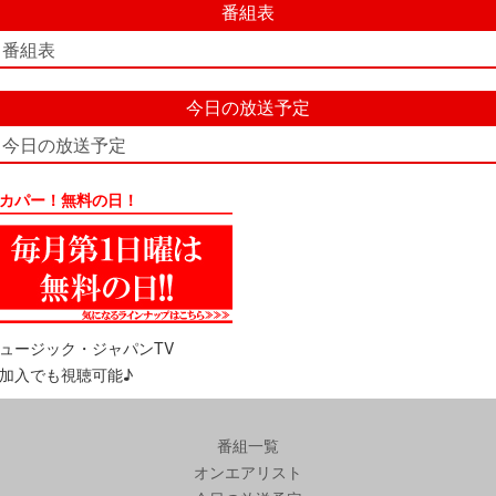
番組表
番組表
今日の放送予定
今日の放送予定
カパー！無料の日！
ュージック・ジャパンTV
加入でも視聴可能♪
番組一覧
オンエアリスト