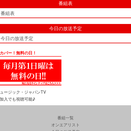
番組表
番組表
今日の放送予定
今日の放送予定
カパー！無料の日！
ュージック・ジャパンTV
加入でも視聴可能♪
番組一覧
オンエアリスト