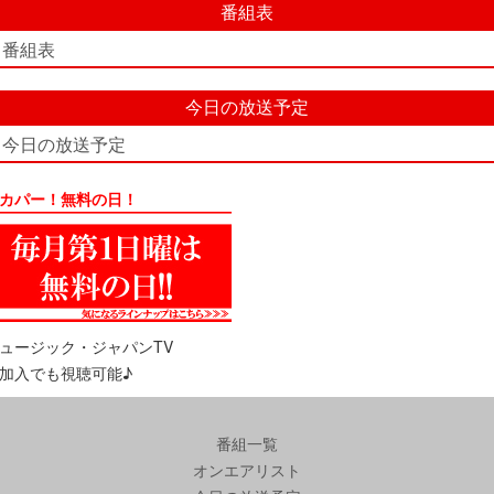
番組表
番組表
今日の放送予定
今日の放送予定
カパー！無料の日！
ュージック・ジャパンTV
加入でも視聴可能♪
番組一覧
オンエアリスト