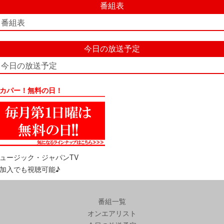
番組表
番組表
今日の放送予定
今日の放送予定
カパー！無料の日！
ュージック・ジャパンTV
加入でも視聴可能♪
番組一覧
オンエアリスト