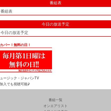
番組表
番組表
今日の放送予定
今日の放送予定
カパー！無料の日！
ュージック・ジャパンTV
加入でも視聴可能♪
番組一覧
オンエアリスト