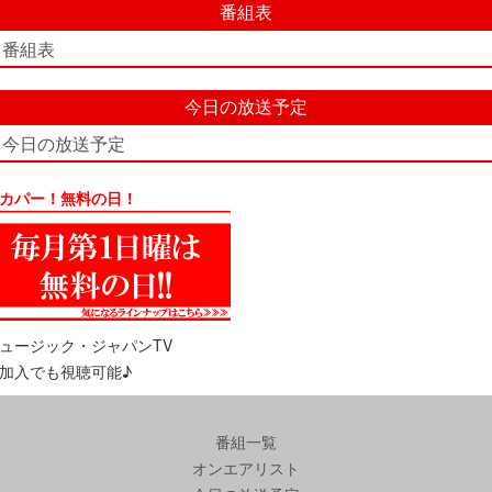
番組表
番組表
今日の放送予定
今日の放送予定
カパー！無料の日！
ュージック・ジャパンTV
加入でも視聴可能♪
番組一覧
オンエアリスト