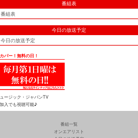
番組表
番組表
今日の放送予定
今日の放送予定
カパー！無料の日！
ュージック・ジャパンTV
加入でも視聴可能♪
番組一覧
オンエアリスト